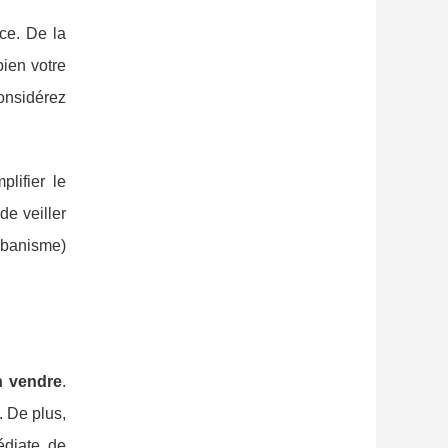
nce. De la
bien votre
onsidérez
lifier le
de veiller
rbanisme)
in vendre
.
. De plus,
édiate de