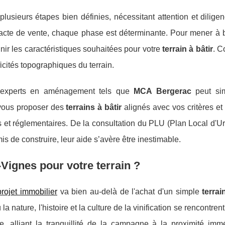
lusieurs étapes bien définies, nécessitant attention et dilige
l'acte de vente, chaque phase est déterminante. Pour mener à 
nir les caractéristiques souhaitées pour votre
terrain à bâtir
. C
ificités topographiques du terrain.
s experts en aménagement tels que
MCA Bergerac
peut simp
vous proposer des
terrains à bâtir
alignés avec vos critères et 
et réglementaires. De la consultation du PLU (Plan Local d'U
mis de construire, leur aide s’avère être inestimable.
Vignes pour votre terrain ?
projet immobilier
va bien au-delà de l'achat d'un simple
terra
a nature, l'histoire et la culture de la vinification se rencontrent
e, alliant la tranquillité de la campagne à la proximité imm