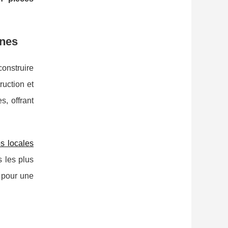
gnes
onstruire
ruction et
s, offrant
s locales
s les plus
t pour une