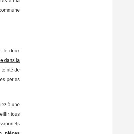
ires en la
te commune
e le doux
re dans la
r teinté de
des perles
riez à une
illir tous
essionnels
n pièces