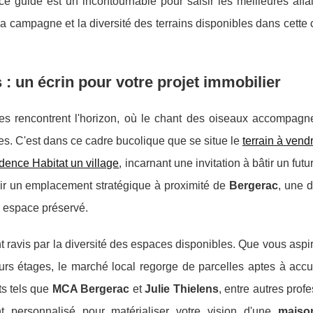
e guide est un incontournable pour saisir les meilleures affa
 la campagne et la diversité des terrains disponibles dans cet
: un écrin pour votre projet immobilier
es rencontrent l'horizon, où le chant des oiseaux accompagn
es. C'est dans ce cadre bucolique que se situe le
terrain à vend
dence Habitat un village
, incarnant une invitation à bâtir un futu
hoisir un emplacement stratégique à proximité de
Bergerac
, une 
n espace préservé.
t ravis par la diversité des espaces disponibles. Que vous aspi
rs étages, le marché local regorge de parcelles aptes à accue
ts tels que
MCA Bergerac
et
Julie Thielens
, entre autres prof
t personnalisé pour matérialiser votre vision d'une
maiso